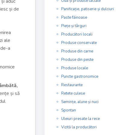
 și aduc
Ouă și produse lactate
iesc și de
Panificație, patiserie și dulciuri
Paste făinoase
Piețe și târguri
enirea
Producători locali
zi ale
Produse conservate
e de-a
Produse din carne
Produse din peste
ronomice
Produse locale
Puncte gastronomice
âmbătă,
Restaurante
ențe și să
Retete culese
dul
Semințe, alune și nuci
Spontan
Uleiuri presate la rece
Vizită la producători