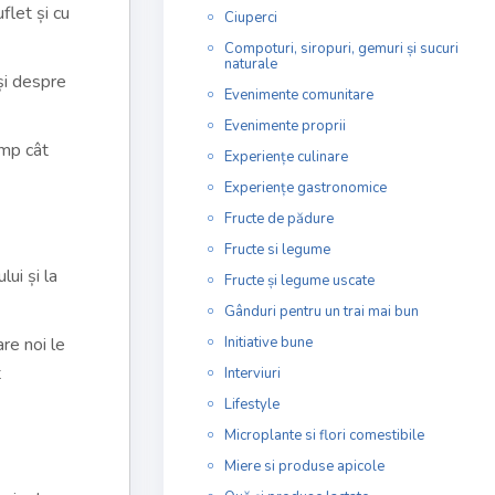
flet și cu
Ciuperci
Compoturi, siropuri, gemuri și sucuri
naturale
 și despre
Evenimente comunitare
Evenimente proprii
imp cât
Experiențe culinare
Experiențe gastronomice
Fructe de pădure
Fructe si legume
lui și la
Fructe și legume uscate
Gânduri pentru un trai mai bun
re noi le
Initiative bune
t
Interviuri
Lifestyle
Microplante si flori comestibile
Miere si produse apicole