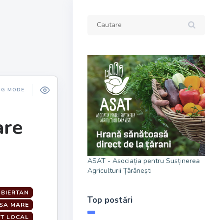
NG MODE
are
ASAT - Asociația pentru Susținerea
Agriculturii Țărănești
BIERTAN
Top postări
SA MARE
ST LOCAL