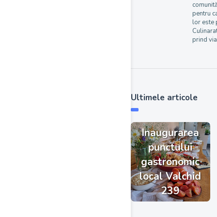
comunităț
pentru c
lor este 
Culinarat
prind via
Ultimele articole
Inaugurarea
punctului
gastronomic
local Valchid
239