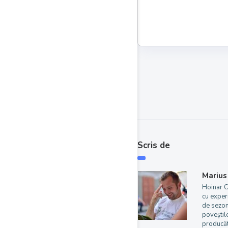
Scris de
Marius
Hoinar C
cu exper
de sezon
poveștile
producăt