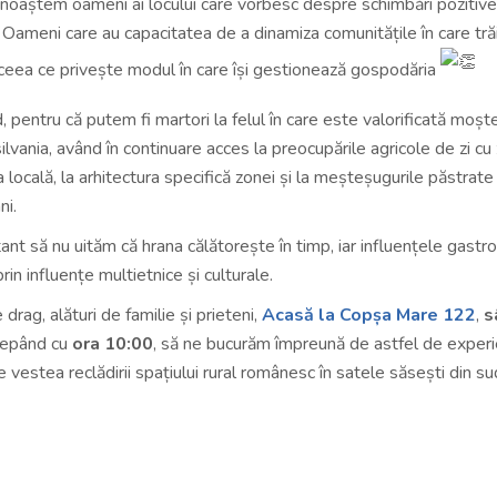
oaștem oameni ai locului care vorbesc despre schimbări pozitive
. Oameni care au capacitatea de a dinamiza comunitățile în care tră
 ceea ce privește modul în care își gestionează gospodăria
ând, pentru că putem fi martori la felul în care este valorificată moșt
lvania, având în continuare acces la preocupările agricole de zi cu 
ana locală, la arhitectura specifică zonei și la meșteșugurile păstrat
ni.
ant să nu uităm că hrana călătorește în timp, iar influențele gast
rin influențe multietnice și culturale.
drag, alături de familie și prieteni,
Acasă la Copșa Mare 122
,
s
ncepând cu
ora 10:00
, să ne bucurăm împreună de astfel de experi
vestea reclădirii spațiului rural românesc în satele săsești din su