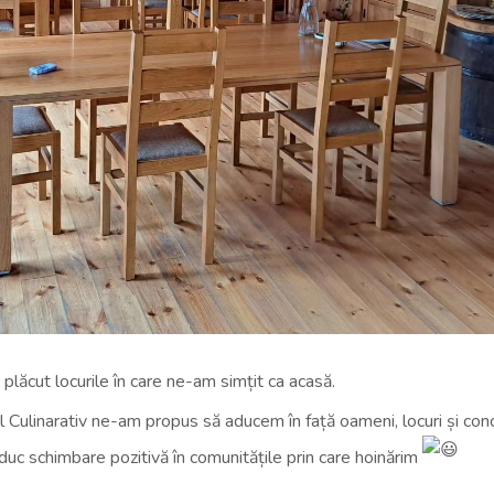
plăcut locurile în care ne-am simțit ca acasă.
ul Culinarativ ne-am propus să aducem în față oameni, locuri și con
aduc schimbare pozitivă în comunitățile prin care hoinărim