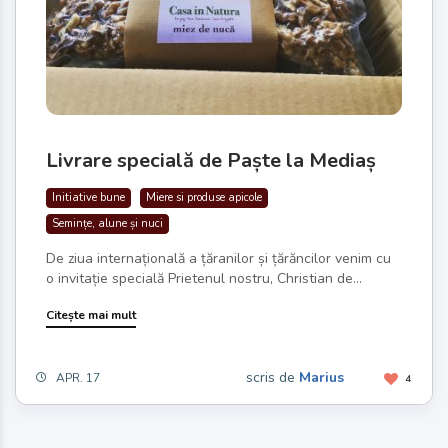
Livrare specială de Paște la Mediaș
Initiative bune
Miere si produse apicole
Semințe, alune și nuci
De ziua internațională a țăranilor și țărăncilor venim cu
o invitație specială Prietenul nostru, Christian de...
Citește mai mult
scris de
Marius
APR. 17
4