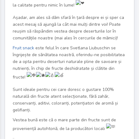
la calitate pentru nimic în lume!
Așadar, am ales să dăm sfară în țară despre ei și sper ca
acest mesaj să ajungă la cât mai mulți dintre voi! Poate
reușim să răspândim vestea despre deserturile lor în
comunitățile noastre (mai ales în cercurile de mămici)!
Fruit snack
este felul în care
Svetlana Liubuschin
se
îngrijește de sănătatea noastră, oferindu-ne posibilitatea
de a opta pentru deserturi naturale pline de savoare și
nutrienți, în chip de fructe deshidratate și clătite din
fructe!
Sunt ideale pentru cei care doresc o gustare 100%
naturală din fructe atent selecționate, fără zahăr,
conservanți, aditivi, coloranți, potențiatori de aromă și
gelifianți.
Vestea bună este că o mare parte din fructe sunt de
proveniență autohtonă, de la producători locali