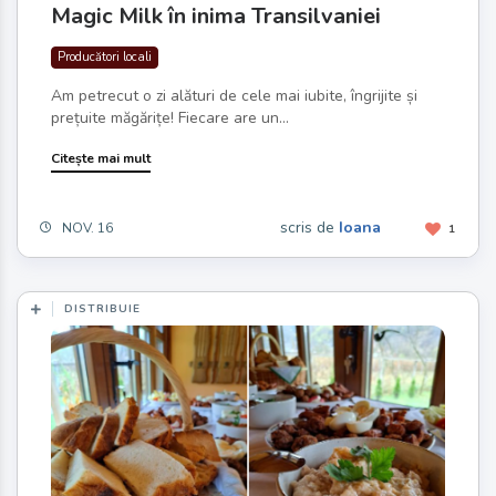
Magic Milk în inima Transilvaniei
Producători locali
Am petrecut o zi alături de cele mai iubite, îngrijite și
prețuite măgărițe! Fiecare are un...
Citește mai mult
scris de
Ioana
NOV. 16
1
DISTRIBUIE