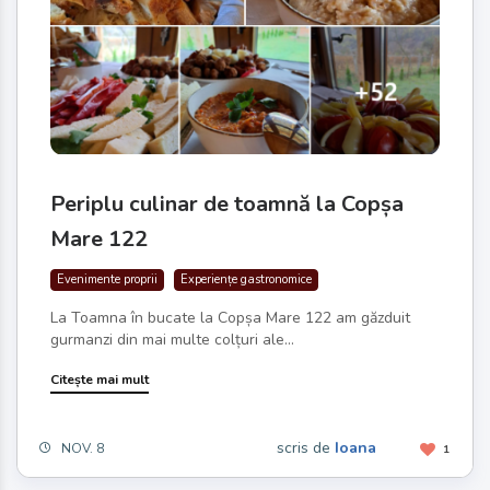
Periplu culinar de toamnă la Copșa
Mare 122
Evenimente proprii
Experiențe gastronomice
La Toamna în bucate la Copșa Mare 122 am găzduit
gurmanzi din mai multe colțuri ale...
Citește mai mult
scris de
Ioana
NOV. 8
1