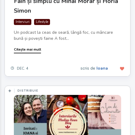
Fain și simplu cu Mihai Morar și Horia
Simon
Interviuri
Lifestyle
Un podcast la ceas de seară, lângă foc, cu mâncare
bună și povești faine A fost...
Citește mai mult
scris de
Ioana
DEC. 4
DISTRIBUIE