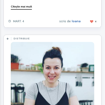
Citește mai mult
scris de
Ioana
MART. 4
4
DISTRIBUIE