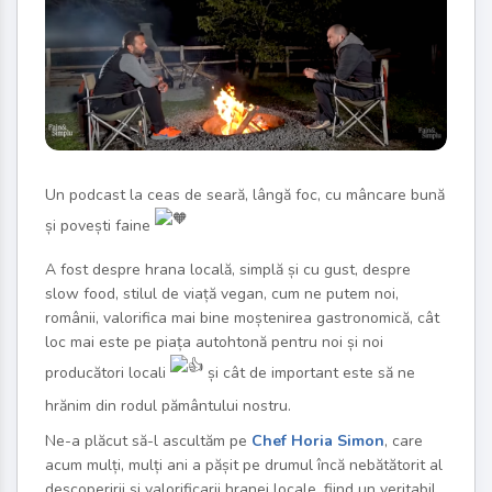
Un podcast la ceas de seară, lângă foc, cu mâncare bună
și povești faine
A fost despre hrana locală, simplă și cu gust, despre
slow food, stilul de viață vegan, cum ne putem noi,
românii, valorifica mai bine moștenirea gastronomică, cât
loc mai este pe piața autohtonă pentru noi și noi
producători locali
și cât de important este să ne
hrănim din rodul pământului nostru.
Ne-a plăcut să-l ascultăm pe
Chef Horia Simon
, care
acum mulți, mulți ani a pășit pe drumul încă nebătătorit al
descoperirii și valorificarii hranei locale, fiind un veritabil