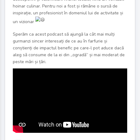
hoinar culinar. Pentru noi a fost și rămâne o sursă de
inspirație, un profesionist în domeniul lui de activitate și
un vizionar
Sperăm ca acest podcast să ajungă la cât mai mulți
gurmanzi sincer interesați de ce au în farfurie și
conștienți de impactul benefic pe care-l pot aduce dacă
aleg să consume de la ei din „ogradă” și mai moderat de
peste mări și țări.