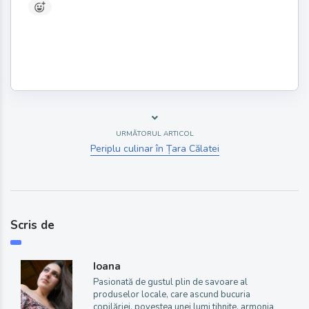
URMĂTORUL ARTICOL
Periplu culinar în Țara Călatei
Scris de
Ioana
Pasionată de gustul plin de savoare al
produselor locale, care ascund bucuria
copilăriei, povestea unei lumi tihnite, armonia