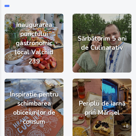
Inaugurarea
punctului
Sărbătorim 5 ani
gastronomic
de Culinarativ
local Valchid
239
Inspirație pentru
schimbarea
Periplu de iarnă
obiceiurilor de
prin Mărișel
consum