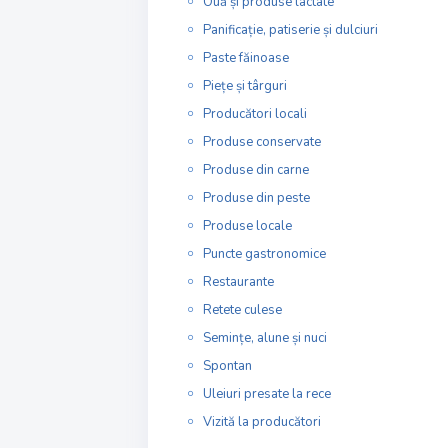
Ouă și produse lactate
Panificație, patiserie și dulciuri
Paste făinoase
Piețe și târguri
Producători locali
Produse conservate
Produse din carne
Produse din peste
Produse locale
Puncte gastronomice
Restaurante
Retete culese
Semințe, alune și nuci
Spontan
Uleiuri presate la rece
Vizită la producători