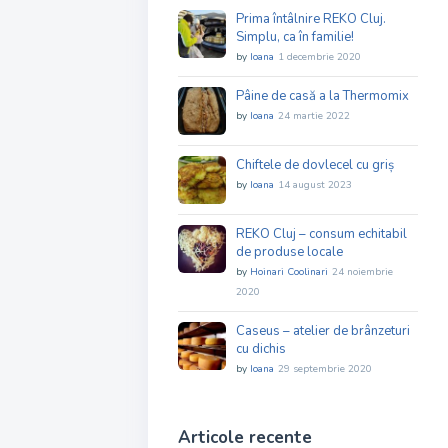
Prima întâlnire REKO Cluj.
Simplu, ca în familie!
by
Ioana
1 decembrie 2020
Pâine de casă a la Thermomix
by
Ioana
24 martie 2022
Chiftele de dovlecel cu griș
by
Ioana
14 august 2023
REKO Cluj – consum echitabil
de produse locale
by
Hoinari Coolinari
24 noiembrie
2020
Caseus – atelier de brânzeturi
cu dichis
by
Ioana
29 septembrie 2020
Articole recente