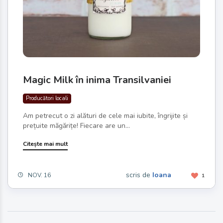
Magic Milk în inima Transilvaniei
Producători locali
Am petrecut o zi alături de cele mai iubite, îngrijite și
prețuite măgărițe! Fiecare are un...
Citește mai mult
scris de
Ioana
NOV. 16
1