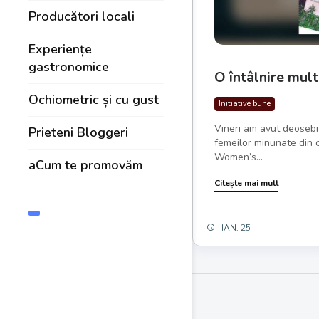
Producători locali
Experiențe
gastronomice
O întâlnire mult
Ochiometric și cu gust
Initiative bune
Vineri am avut deosebit
Prieteni Bloggeri
femeilor minunate din c
Women’s...
aCum te promovăm
Citește mai mult
IAN. 25