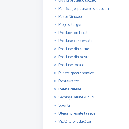
Ouă și produse lactate
Panificație, patiserie și dulciuri
Paste făinoase
Piețe și târguri
Producători locali
Produse conservate
Produse din carne
Produse din peste
Produse locale
Puncte gastronomice
Restaurante
Retete culese
Semințe, alune și nuci
Spontan
Uleiuri presate la rece
Vizită la producători