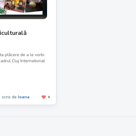
iculturală
a plăcere de a le vorbi
adrul Cluj International
scris de
Ioana
6