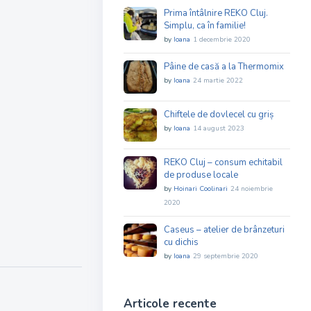
Prima întâlnire REKO Cluj.
Simplu, ca în familie!
by
Ioana
1 decembrie 2020
Pâine de casă a la Thermomix
by
Ioana
24 martie 2022
Chiftele de dovlecel cu griș
by
Ioana
14 august 2023
REKO Cluj – consum echitabil
de produse locale
by
Hoinari Coolinari
24 noiembrie
2020
Caseus – atelier de brânzeturi
cu dichis
by
Ioana
29 septembrie 2020
Articole recente