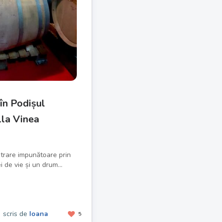
în Podișul
lla Vinea
ntrare impunătoare prin
i de vie și un drum...
scris de
Ioana
5