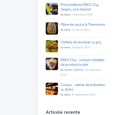
Prima întâlnire REKO Cluj.
Simplu, ca în familie!
by
Ioana
1 decembrie 2020
Pâine de casă a la Thermomix
by
Ioana
24 martie 2022
Chiftele de dovlecel cu griș
by
Ioana
14 august 2023
REKO Cluj – consum echitabil
de produse locale
by
Hoinari Coolinari
24 noiembrie
2020
Caseus – atelier de brânzeturi
cu dichis
by
Ioana
29 septembrie 2020
Articole recente