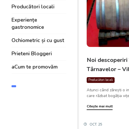
Producători locali
Experiențe
gastronomice
Ochiometric și cu gust
Prieteni Bloggeri
Noi descoperiri 
aCum te promovăm
Târnavelor – Vi
Producători locali
Atunci când zărești o i
care răzbat bogăția vițe
Citește mai mult
OCT. 25