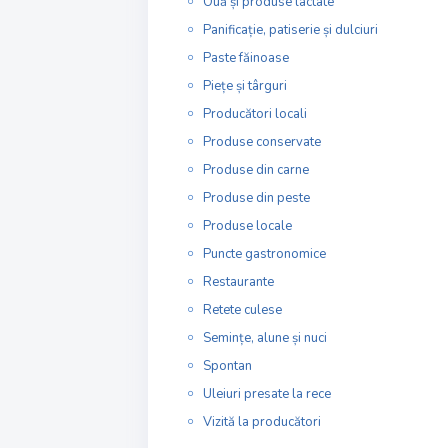
Ouă și produse lactate
Panificație, patiserie și dulciuri
Paste făinoase
Piețe și târguri
Producători locali
Produse conservate
Produse din carne
Produse din peste
Produse locale
Puncte gastronomice
Restaurante
Retete culese
Semințe, alune și nuci
Spontan
Uleiuri presate la rece
Vizită la producători