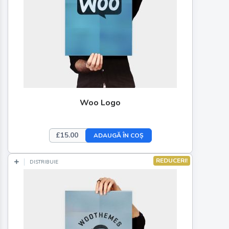
Woo Logo
£
15.00
ADAUGĂ ÎN COȘ
REDUCERI!
DISTRIBUIE