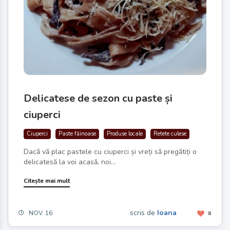
Delicatese de sezon cu paste și
ciuperci
Ciuperci
Paste făinoase
Produse locale
Retete culese
Dacă vă plac pastele cu ciuperci și vreți să pregătiți o
delicatesă la voi acasă, noi...
Citește mai mult
scris de
Ioana
NOV. 16
8