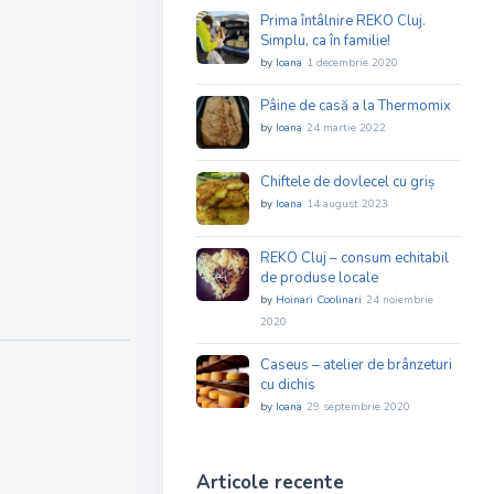
Prima întâlnire REKO Cluj.
Simplu, ca în familie!
by
Ioana
1 decembrie 2020
Pâine de casă a la Thermomix
by
Ioana
24 martie 2022
Chiftele de dovlecel cu griș
by
Ioana
14 august 2023
REKO Cluj – consum echitabil
de produse locale
by
Hoinari Coolinari
24 noiembrie
2020
Caseus – atelier de brânzeturi
cu dichis
by
Ioana
29 septembrie 2020
Articole recente