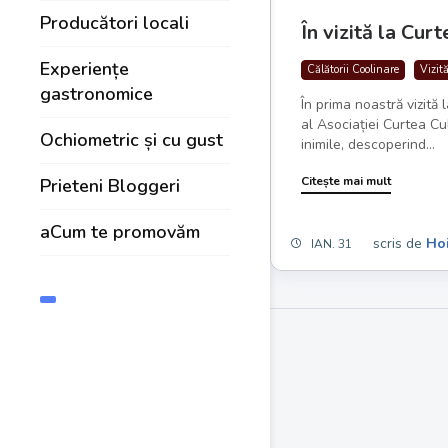
Producători locali
În vizită la Cur
Experiențe
Călătorii Coolinare
Vizit
gastronomice
În prima noastră vizită 
al Asociației Curtea C
Ochiometric și cu gust
inimile, descoperind...
Citește mai mult
Prieteni Bloggeri
aCum te promovăm
scris de
Hoi
IAN. 31