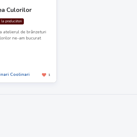
tea Culorilor
ă la producători
la atelierul de brânzeturi
ulorilor ne-am bucurat
nari Coolinari
1