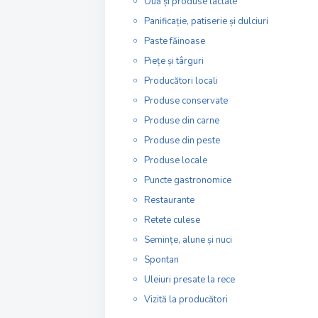
Ouă și produse lactate
Panificație, patiserie și dulciuri
Paste făinoase
Piețe și târguri
Producători locali
Produse conservate
Produse din carne
Produse din peste
Produse locale
Puncte gastronomice
Restaurante
Retete culese
Semințe, alune și nuci
Spontan
Uleiuri presate la rece
Vizită la producători