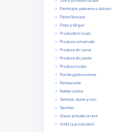
Ouă și produse lactate
Panificație, patiserie și dulciuri
Paste făinoase
Piețe și târguri
Producători locali
Produse conservate
Produse din carne
Produse din peste
Produse locale
Puncte gastronomice
Restaurante
Retete culese
Semințe, alune și nuci
Spontan
Uleiuri presate la rece
Vizită la producători