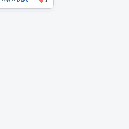
scris de
Ioana
4