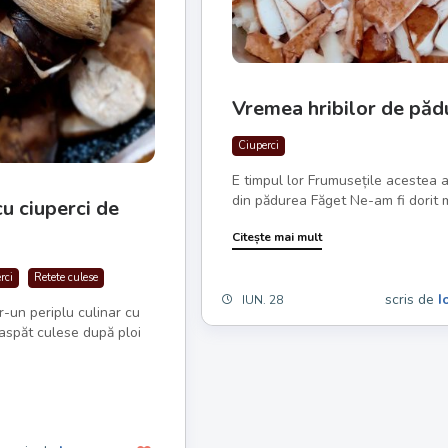
Vremea hribilor de păd
Ciuperci
E timpul lor Frumusețile acestea 
din pădurea Făget Ne-am fi dorit mu
cu ciuperci de
Citește mai mult
rci
Retete culese
scris de
I
IUN. 28
r-un periplu culinar cu
oaspăt culese după ploi