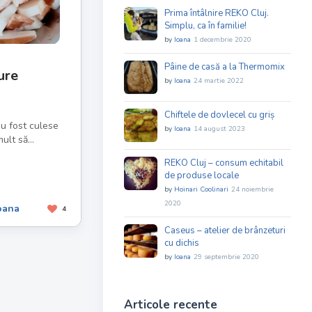
Prima întâlnire REKO Cluj.
Simplu, ca în familie!
by
Ioana
1 decembrie 2020
Pâine de casă a la Thermomix
ure
by
Ioana
24 martie 2022
Chiftele de dovlecel cu griș
au fost culese
by
Ioana
14 august 2023
lt să...
REKO Cluj – consum echitabil
de produse locale
by
Hoinari Coolinari
24 noiembrie
2020
oana
4
Caseus – atelier de brânzeturi
cu dichis
by
Ioana
29 septembrie 2020
Articole recente