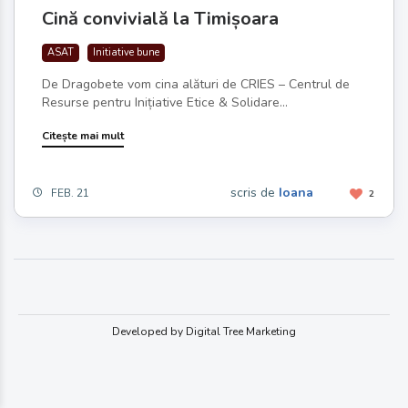
Cină convivială la Timișoara
ASAT
Initiative bune
De Dragobete vom cina alături de CRIES – Centrul de
Resurse pentru Inițiative Etice & Solidare...
Citește mai mult
scris de
Ioana
FEB. 21
2
Developed by Digital Tree Marketing