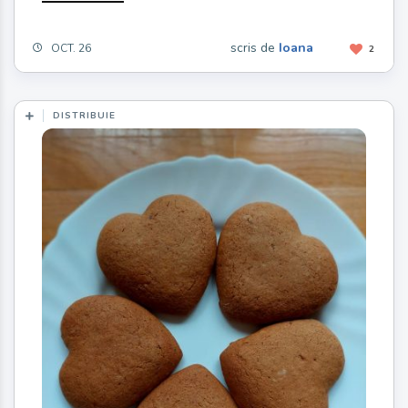
scris de
Ioana
OCT. 26
2
DISTRIBUIE