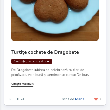
Turtițe cochete de Dragobete
Panificație, patiserie și dulciuri
De Dragobete iubirea se celebrează cu flori de
primăvară, voie bună și sentimente curate De bun...
Citește mai mult
scris de
Ioana
FEB. 24
1