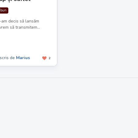
 bun
e-am decis să lansăm
vrem să transmitem...
scris de
Marius
2