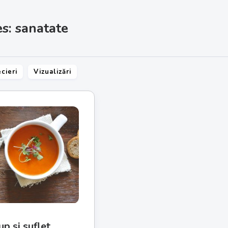
s: sanatate
cieri
Vizualizări
p și suflet