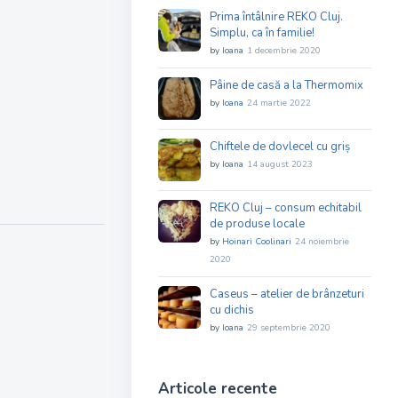
Prima întâlnire REKO Cluj.
Simplu, ca în familie!
by
Ioana
1 decembrie 2020
Pâine de casă a la Thermomix
by
Ioana
24 martie 2022
Chiftele de dovlecel cu griș
by
Ioana
14 august 2023
REKO Cluj – consum echitabil
de produse locale
by
Hoinari Coolinari
24 noiembrie
2020
Caseus – atelier de brânzeturi
cu dichis
by
Ioana
29 septembrie 2020
Articole recente