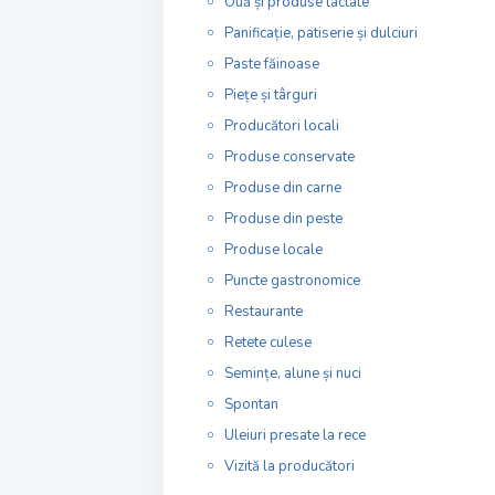
Ouă și produse lactate
Panificație, patiserie și dulciuri
Paste făinoase
Piețe și târguri
Producători locali
Produse conservate
Produse din carne
Produse din peste
Produse locale
Puncte gastronomice
Restaurante
Retete culese
Semințe, alune și nuci
Spontan
Uleiuri presate la rece
Vizită la producători