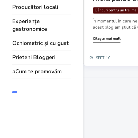
Producători locali
Gânduri pentru un trai mai
Experiențe
În momentul în care n
acest blog am știut că 
gastronomice
Citește mai mult
Ochiometric și cu gust
Prieteni Bloggeri
SEPT. 10
aCum te promovăm