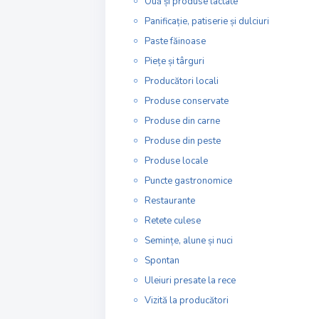
Ouă și produse lactate
Panificație, patiserie și dulciuri
Paste făinoase
Piețe și târguri
Producători locali
Produse conservate
Produse din carne
Produse din peste
Produse locale
Puncte gastronomice
Restaurante
Retete culese
Semințe, alune și nuci
Spontan
Uleiuri presate la rece
Vizită la producători