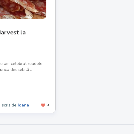
arvest la
ie am celebrat roadele
 munca deosebită a
scris de
Ioana
4