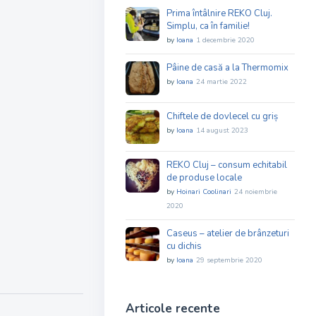
Prima întâlnire REKO Cluj.
Simplu, ca în familie!
by
Ioana
1 decembrie 2020
Pâine de casă a la Thermomix
by
Ioana
24 martie 2022
Chiftele de dovlecel cu griș
by
Ioana
14 august 2023
REKO Cluj – consum echitabil
de produse locale
by
Hoinari Coolinari
24 noiembrie
2020
Caseus – atelier de brânzeturi
cu dichis
by
Ioana
29 septembrie 2020
Articole recente