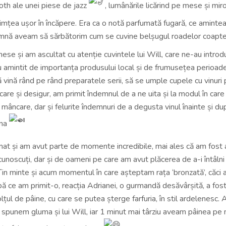
th ale unei piese de jazz
, lumânările licărind pe mese și mir
simțea ușor în încăpere. Era ca o notă parfumată fugară, ce amintea
mnă aveam să sărbătorim cum se cuvine belșugul roadelor coapte
se și am ascultat cu atenție cuvintele lui Will, care ne-au introdu
 amintit de importanța produsului local și de frumusețea perioadei
 vină rând pe rând preparatele serii, să se umple cupele cu vinuri 
care și desigur, am primit îndemnul de a ne uita și la modul în care
 mâncare, dar și felurite îndemnuri de a degusta vinul înainte și du
ina
t și am avut parte de momente incredibile, mai ales că am fost a
i cunoscuți, dar și de oameni pe care am avut plăcerea de a-i întâln
Țin minte și acum momentul în care așteptam rața ‘bronzată’, căci 
ă ce am primit-o, reacția Adrianei, o gurmandă desăvârșită, a fos
țul de pâine, cu care se putea șterge farfuria, în stil ardelenesc. 
spunem gluma și lui Will, iar 1 minut mai târziu aveam pâinea pe