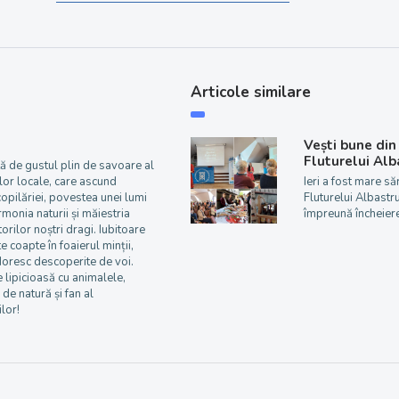
Articole similare
Vești bune din
Fluturelui Alb
ă de gustul plin de savoare al
or locale, care ascund
Ieri a fost mare să
copilăriei, povestea unei lumi
Fluturelui Albastr
armonia naturii și măiestria
împreună încheier
orilor noștri dragi. Iubitoare
e coapte în foaierul minții,
doresc descoperite de voi.
 lipicioasă cu animalele,
 de natură și fan al
lor!