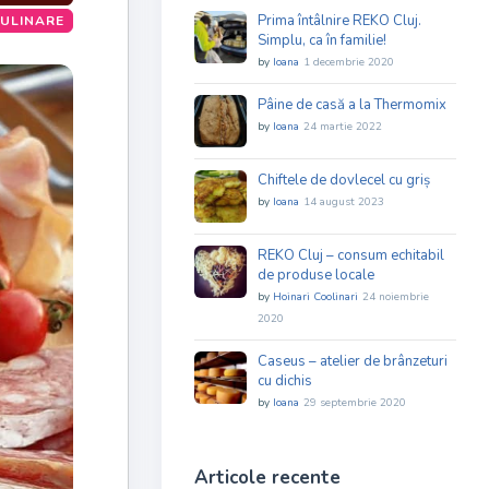
Prima întâlnire REKO Cluj.
CULINARE
Simplu, ca în familie!
by
Ioana
1 decembrie 2020
Pâine de casă a la Thermomix
by
Ioana
24 martie 2022
Chiftele de dovlecel cu griș
by
Ioana
14 august 2023
REKO Cluj – consum echitabil
de produse locale
by
Hoinari Coolinari
24 noiembrie
2020
Caseus – atelier de brânzeturi
cu dichis
by
Ioana
29 septembrie 2020
Articole recente