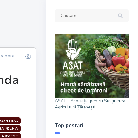
NG MODE
anda
ASAT - Asociația pentru Susținerea
Agriculturii Țărănești
BONTIDA
Top postări
A JELNA
HARVEST