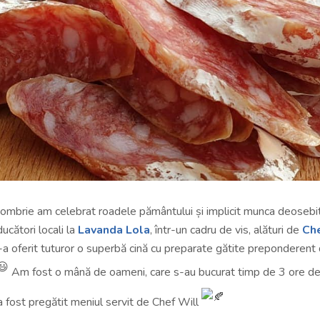
ombrie am celebrat roadele pământului și implicit munca deosebi
ducători locali la
Lavanda Lola
, într-un cadru de vis, alături de
Che
e-a oferit tuturor o superbă cină cu preparate gătite preponderent 
Am fost o mână de oameni, care s-au bucurat timp de 3 ore de
 a fost pregătit meniul servit de Chef Will