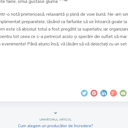
ete faine, omul gustase gluma
într-o notă prietenoasă, relaxantă și plină de voie bună. Ne-am sim
plimentat preparatele, lăsând ca farfuriile să se întoarcă goale la
 este că absolut totul a fost pregătit la superlativ, iar organizar
i pentru tot ceea ce s-a petrecut acolo și sperăm din suflet să mai
evenimente! Până atunci însă, vă lăsăm să vă delectați cu un set
URMĂTORUL ARTICOL
Cum alegem un producător de încredere?