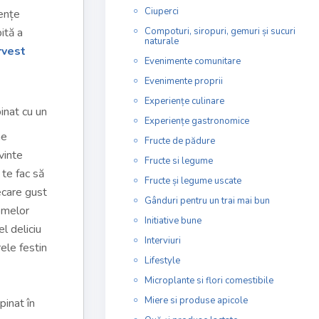
Ciuperci
iențe
ită a
Compoturi, siropuri, gemuri și sucuri
naturale
rvest
Evenimente comunitare
Evenimente proprii
Experiențe culinare
inat cu un
Experiențe gastronomice
ne
Fructe de pădure
vinte
Fructe si legume
 te fac să
Fructe și legume uscate
iecare gust
Gânduri pentru un trai mai bun
romelor
Initiative bune
l deliciu
Interviuri
ele festin
Lifestyle
Microplante si flori comestibile
Miere si produse apicole
pinat în