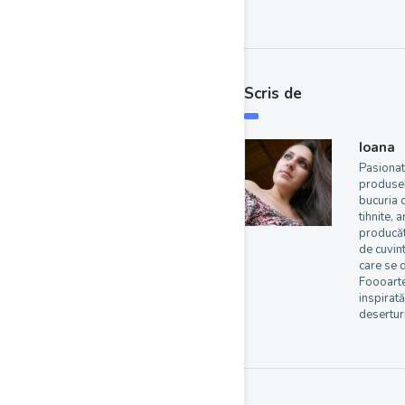
Scris de
Ioana
Pasionat
produsel
bucuria 
tihnite, 
producăt
de cuvint
care se 
Foooarte
inspirată
deserturi