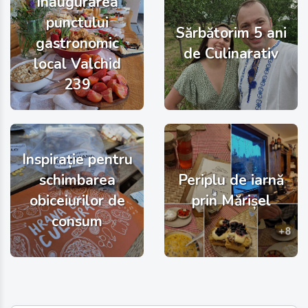
Inaugurarea
punctului
Sărbătorim 5 ani
gastronomic
de Culinarativ
local Valchid
239
Inspirație pentru
schimbarea
Periplu de iarnă
obiceiurilor de
prin Mărișel
consum