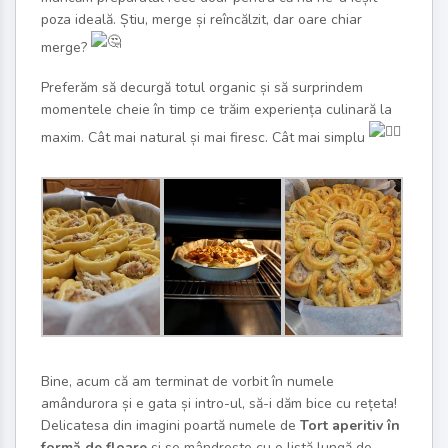
poza ideală. Știu, merge și reîncălzit, dar oare chiar
merge?
Preferăm să decurgă totul organic și să surprindem
momentele cheie în timp ce trăim experiența culinară la
maxim. Cât mai natural și mai firesc. Cât mai simplu
Bine, acum că am terminat de vorbit în numele
amândurora și e gata și intro-ul, să-i dăm bice cu rețeta!
Delicatesa din imagini poartă numele de
Tort aperitiv în
formă de floare
și se mândrește cu o listă lungă de