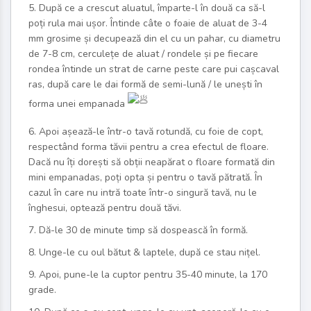
5. După ce a crescut aluatul, împarte-l în două ca să-l
poți rula mai ușor. Întinde câte o foaie de aluat de 3-4
mm grosime și decupează din el cu un pahar, cu diametru
de 7-8 cm, cerculețe de aluat / rondele și pe fiecare
rondea întinde un strat de carne peste care pui cașcaval
ras, după care le dai formă de semi-lună / le unești în
forma unei empanada
6. Apoi așează-le într-o tavă rotundă, cu foie de copt,
respectând forma tăvii pentru a crea efectul de floare.
Dacă nu îți dorești să obții neapărat o floare formată din
mini empanadas, poți opta și pentru o tavă pătrată. În
cazul în care nu intră toate într-o singură tavă, nu le
înghesui, optează pentru două tăvi.
7. Dă-le 30 de minute timp să dospească în formă.
8. Unge-le cu oul bătut & laptele, după ce stau nițel.
9. Apoi, pune-le la cuptor pentru 35-40 minute, la 170
grade.