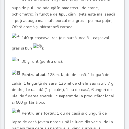
supă de pui – se adaugă în amestecul de carne,
ochiometric, în funcție de tipul cărnii (vita este mai seacă
– poți adauga mai mult, porcul mai gras – pui mai puțin).
Oferă aromă și hidratează carnea;
140 gr cașcaval ras (din sursă locală – cașcaval
gras și bun
);
30 gr unt (pentru uns).
Pentru aluat:
125 ml lapte de casă, 1 lingură de
zahăr, 1 linguriță de sare, 125 ml de chefir sau iaurt, 7 gr
de drojdie uscată (1 pliculeț), 1 ou de casă, 6 linguri de
ulei de floarea soarelui cumpărat de la producător local
și 500 gr făină bio.
Pentru uns tortul:
1 ou de casă și o lingură de
lapte de casă (avem norocul să le luăm din vecini, de la
oameni faini care au pentru ei și vând surplusul).