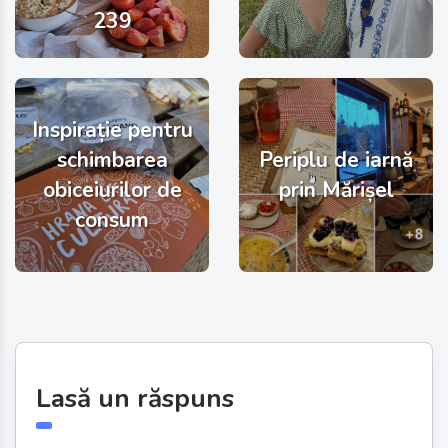
239
Inspirație pentru
schimbarea
Periplu de iarnă
obiceiurilor de
prin Mărișel
consum
Lasă un răspuns