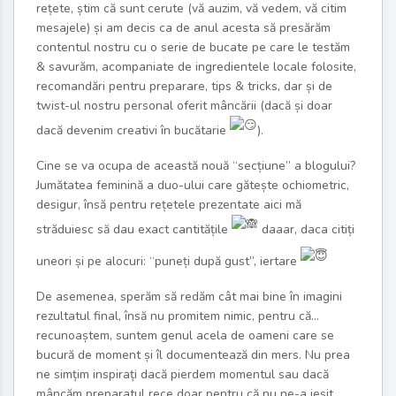
rețete, știm că sunt cerute (vă auzim, vă vedem, vă citim
mesajele) și am decis ca de anul acesta să presărăm
contentul nostru cu o serie de bucate pe care le testăm
& savurăm, acompaniate de ingredientele locale folosite,
recomandări pentru preparare, tips & tricks, dar și de
twist-ul nostru personal oferit mâncării (dacă și doar
dacă devenim creativi în bucătarie
).
Cine se va ocupa de această nouă “secțiune” a blogului?
Jumătatea feminină a duo-ului care gătește ochiometric,
desigur, însă pentru rețetele prezentate aici mă
străduiesc să dau exact cantitățile
daaar, daca citiți
uneori și pe alocuri: “puneți după gust”, iertare
De asemenea, sperăm să redăm cât mai bine în imagini
rezultatul final, însă nu promitem nimic, pentru că…
recunoaștem, suntem genul acela de oameni care se
bucură de moment și îl documentează din mers. Nu prea
ne simțim inspirați dacă pierdem momentul sau dacă
mâncăm preparatul rece doar pentru că nu ne-a ieșit