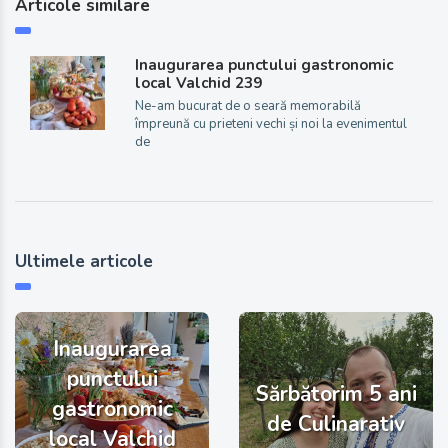
Articole similare
Inaugurarea punctului gastronomic
local Valchid 239
Ne-am bucurat de o seară memorabilă
împreună cu prieteni vechi și noi la evenimentul
de
Ultimele articole
Inaugurarea
punctului
Sărbătorim 5 ani
gastronomic
de Culinarativ
local Valchid