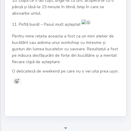
10. După ce s-au copt, unge-le cu unt, acoperă-le cu o
pânză și lăsă-le 15 minute în tihnă, timp în care se
absoarbe untul.
11. Poftă bună! – Pasul mult așteptat
Pentru mine rețeta aceasta a fost ca un mini atelier de
bucătărit sau aidoma unui workshop cu miresme și
gusturi din lumea bucatelor cu savoare. Rezultatul a fost
pe măsura desfășurării de forțe din bucătărie și a meritat
fiecare clipă de așteptare.
O delicatesă de weekend pe care nu o vei uita prea ușor.