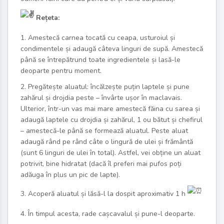
Rețeta:
1. Amestecă carnea tocată cu ceapa, usturoiul și
condimentele și adaugă câteva linguri de supă. Amestecă
până se întrepătrund toate ingredientele și lasă-le
deoparte pentru moment.
2. Pregătește aluatul: încălzește puțin laptele și pune
zahărul și drojdia peste – învârte ușor în maclavais.
Ulterior, într-un vas mai mare amestecă făina cu sarea și
adaugă laptele cu drojdia și zahărul, 1 ou bătut și chefirul
– amestecă-le până se formează aluatul. Peste aluat
adaugă rând pe rând câte o lingură de ulei și frământă
(sunt 6 linguri de ulei în total). Astfel, vei obține un aluat
potrivit, bine hidratat (dacă îl preferi mai pufos poți
adăuga în plus un pic de lapte).
3. Acoperă aluatul și lăsă-l la dospit aproximativ 1 h
4. În timpul acesta, rade cașcavalul și pune-l deoparte.