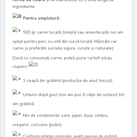
ingrediente:
Pentru umplutură:
500 gr carne tocată (simplă sau amestecată; noi am
optat pentru porc cu vită din sursă locală. Mâncăm rar
carne și preferăm sursele sigure, curate și naturale);
Dacă nu consumați carne, puteți pune cartofi și/sau
ciuperci
️1 ceapă din grădină (producția de anul trecut);
Usturoi după gust (noi am pus 6 căței de usturoi) tot
din grădină;
Mix de condimente: sare, piper, boia, cimbru,
oregano, curcuma (puțin);
Conform rețetei originale, aveți nevoie de puțină