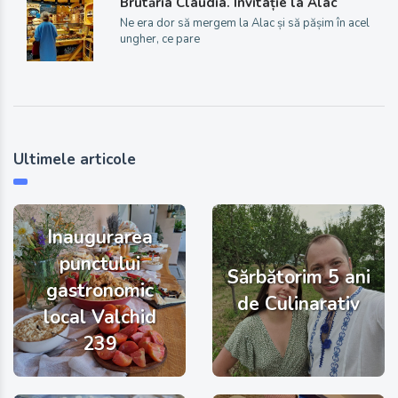
Brutăria Claudia. Invitație la Alac
Ne era dor să mergem la Alac și să pășim în acel
ungher, ce pare
Ultimele articole
Inaugurarea
punctului
Sărbătorim 5 ani
gastronomic
de Culinarativ
local Valchid
239