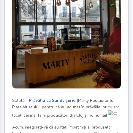
Salutăm
Prăvălia cu Sandvișerie
(Marty Restaurants
Piața Muzeului) pentru că au adunat în prăvălia lor cu eroi
locali cei mai faini producători din Cluj și nu numai!
Acum, imaginați-vă că sunteți împătimiți ai produselor