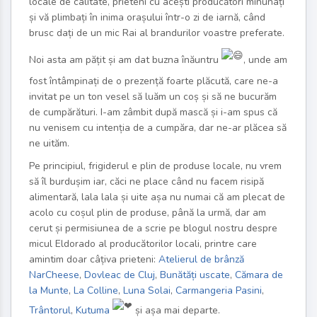
locale de calitate, prieteni cu acești producători minunați
și vă plimbați în inima orașului într-o zi de iarnă, când
brusc dați de un mic Rai al brandurilor voastre preferate.
Noi asta am pățit și am dat buzna înăuntru
, unde am
fost întâmpinați de o prezență foarte plăcută, care ne-a
invitat pe un ton vesel să luăm un coș și să ne bucurăm
de cumpărături. I-am zâmbit după mască și i-am spus că
nu venisem cu intenția de a cumpăra, dar ne-ar plăcea să
ne uităm.
Pe principiul, frigiderul e plin de produse locale, nu vrem
să îl burdușim iar, căci ne place când nu facem risipă
alimentară, lala lala și uite așa nu numai că am plecat de
acolo cu coșul plin de produse, până la urmă, dar am
cerut și permisiunea de a scrie pe blogul nostru despre
micul Eldorado al producătorilor locali, printre care
amintim doar câțiva prieteni:
Atelierul de brânză
NarCheese
,
Dovleac de Cluj
,
Bunătăți uscate
,
Cămara de
la Munte
,
La Colline
,
Luna Solai
,
Carmangeria Pasini
,
Trântorul
,
Kutuma
și așa mai departe.