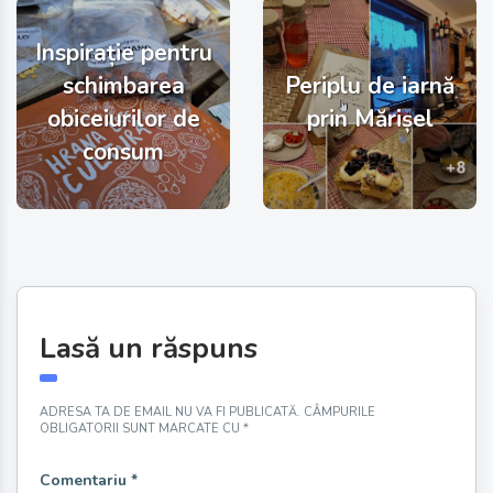
Inspirație pentru
schimbarea
Periplu de iarnă
obiceiurilor de
prin Mărișel
consum
Lasă un răspuns
ADRESA TA DE EMAIL NU VA FI PUBLICATĂ.
CÂMPURILE
OBLIGATORII SUNT MARCATE CU
*
Comentariu
*