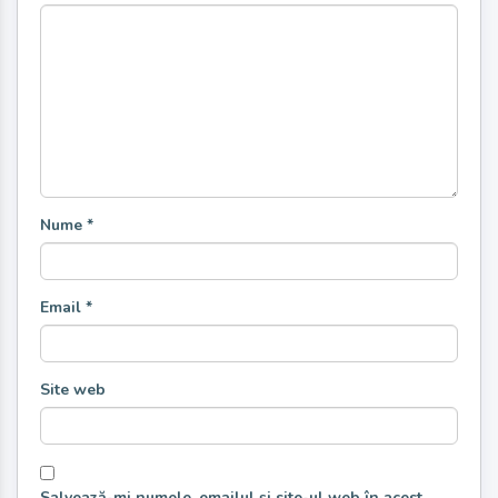
Nume
*
Email
*
Site web
Salvează-mi numele, emailul și site-ul web în acest