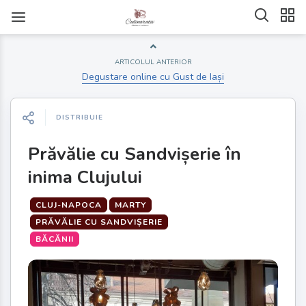
ARTICOLUL ANTERIOR
Degustare online cu Gust de Iași
DISTRIBUIE
Prăvălie cu Sandvișerie în
inima Clujului
CLUJ-NAPOCA
MARTY
PRĂVĂLIE CU SANDVIȘERIE
BĂCĂNII