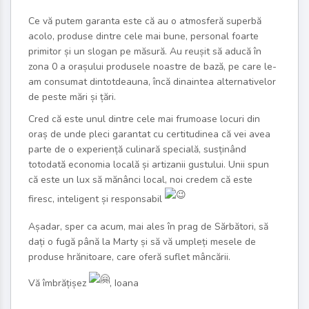
Ce vă putem garanta este că au o atmosferă superbă
acolo, produse dintre cele mai bune, personal foarte
primitor și un slogan pe măsură. Au reușit să aducă în
zona 0 a orașului produsele noastre de bază, pe care le-
am consumat dintotdeauna, încă dinaintea alternativelor
de peste mări și țări.
Cred că este unul dintre cele mai frumoase locuri din
oraș de unde pleci garantat cu certitudinea că vei avea
parte de o experiență culinară specială, susținând
totodată economia locală și artizanii gustului. Unii spun
că este un lux să mănânci local, noi credem că este
firesc, inteligent și responsabil
Așadar, sper ca acum, mai ales în prag de Sărbători, să
dați o fugă până la Marty și să vă umpleți mesele de
produse hrănitoare, care oferă suflet mâncării.
Vă îmbrățișez
, Ioana