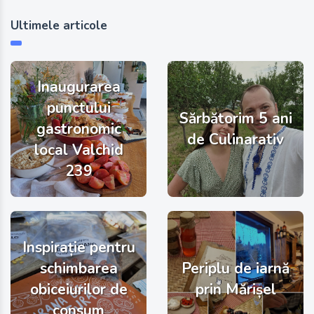
Ultimele articole
Inaugurarea
punctului
Sărbătorim 5 ani
gastronomic
de Culinarativ
local Valchid
239
Inspirație pentru
schimbarea
Periplu de iarnă
obiceiurilor de
prin Mărișel
consum