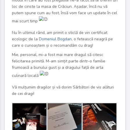
modul în care au fost pregătite ne-a făcut să le oferim un
loc de cinste la masa de Crăciun. Așadar, încă nu vă
putem spune cum au fost, însă vom face un update în cel
mai scurt timp
Nu în ultimul rând, am primit o sticlă de vin certificat
ecologic de la
Domeniul Bogdan
, o fetească neagră pe
care o cunoaștem și o recomandăm cu drag!
Mie, personal, mi-a fost mai mare dragul să citesc
felicitarea primită. M-am simțit parte dintr-o familie
frumoasă a bunului gust și a dragului față de arta
culinară locală
Vă mulțumim dragilor și vă dorim Sărbători de vis alături
de cei dragi!