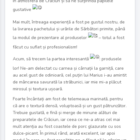
în atmosfera de Crăciun și să ne surprindă papilele
gustative
Mai mult, întreaga experiență a fost pe gustul nostru, de
la livrarea pachetului și urările de Sărbători primite, până
la modul de prezentare al produselor
– totul a fost
făcut cu suflet și profesionalism!
Acum, să trecem la partea interesantă
: produsele
lor! Ne-am delectat cu carnea și cârnații la garniță, care
au acel gust de odinioară, cel puțin lui Marius i-au amintit
de mâncarea savurată la străbunici, iar mie mi-a plăcut
mirosul și textura ușoară.
Foarte încântați am fost de telemeaua marinată, pentru
că are o textură densă, voluptoasă și un gust pătrunzător.
Trebuie gustată, e fină și merge de minune alături de
preparatele de Crăciun, iar ceea ce ne-a atras cel mai
mult atenția au fost coastele de porc glazurate cu sos
dulce-picant. În primul rând, arată excelent, iar apoi