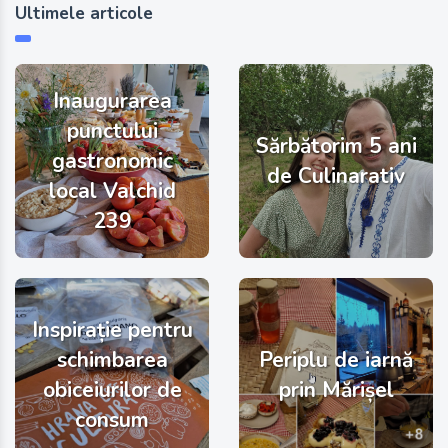
Ultimele articole
Inaugurarea
punctului
Sărbătorim 5 ani
gastronomic
de Culinarativ
local Valchid
239
Inspirație pentru
schimbarea
Periplu de iarnă
obiceiurilor de
prin Mărișel
consum