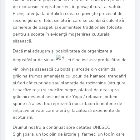
de ecoturism integrat perfect în peisajul rural al satului
Richiș: atenția la detalii în ceea ce privește procesul de
recondiționare, felul simplu în care se combină culorile în
camerele de oaspeți și elementele tradiționale folosite
pentru a scoate în evidență moștenirea culturală
săsească.
Dacă mai adăugăm și posibilitatea de organizare a
degustărilor de vinuri
, ei fiind inclusiv producători de
vin, pivnița săsească cu boltă și arcade din cărămidă,
grădina frumos amenajată cu locuri de hamace, trandafiri
și flori cât cuprinde sau plantația de rozinchine (strugurei
/ coacăze roșii) și coacăze negre, platoul de deasupra
grădinii destinat sesiunilor de Yoga / relaxare, putem
spune că acest loc reprezintă noul etalon în materie de
inițiative private care oferă și facilitează experiențe de
ecoturism.
Drumul nostru a continuat spre cetatea UNESCO
Sighișoara, un loc plin de istorie și farmec, un loc în care