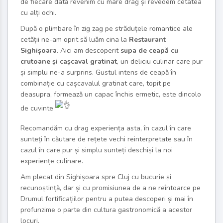
de fiecare dată revenim cu mare drag și revedem cetatea
cu alți ochi.
După o plimbare în zig zag pe străduțele romantice ale
cetății ne-am oprit să luăm cina la
Restaurant
Sighișoara
. Aici am descoperit
supa de ceapă cu
crutoane
și cașcaval gratinat
, un deliciu culinar care pur
și simplu ne-a surprins. Gustul intens de ceapă în
combinație cu cașcavalul gratinat care, topit pe
deasupra, formează un capac închis ermetic, este dincolo
de cuvinte
Recomandăm cu drag experiența asta, în cazul în care
sunteți în căutare de rețete vechi reinterpretate sau în
cazul în care pur și simplu sunteți deschiși la noi
experiențe culinare.
Am plecat din Sighișoara spre Cluj cu bucurie și
recunoștință, dar și cu promisiunea de a ne reîntoarce pe
Drumul fortificațiilor pentru a putea descoperi și mai în
profunzime o parte din cultura gastronomică a acestor
locuri.