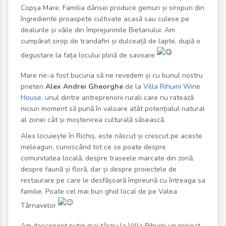
Copșa Mare. Familia dânsei produce gemuri și siropuri din
îngrediente proaspete cultivate acasă sau culese pe
dealurile și văile din împrejurimile Bietanului. Am
cumpărat sirop de trandafiri și dulceață de lapte, după o
degustare la fața locului plină de savoare
Mare ne-a fost bucuria să ne revedem și cu bunul nostru
prieten
Alex Andrei Gheorghe
de la
Villa Rihuini Wine
House
, unul dintre antreprenorii rurali care nu ratează
niciun moment să pună în valoare atât potențialul natural
al zonei cât și moștenirea culturală săsească.
Alex locuiește în Richiș, este născut și crescut pe aceste
meleaguri, cunoscând tot ce se poate despre
comunitatea locală, despre traseele marcate din zonă,
despre faună și floră, dar și despre proiectele de
restaurare pe care le desfășoară împreună cu întreaga sa
familie. Poate cel mai bun ghid local de pe Valea
Târnavelor
Am descoperit puțin mai târziu la Villa Rihuini un proiect