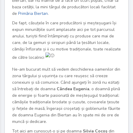
Biertan, dar nu înainte de a face un scurt popas, chiar la
baza cetății, la mini târgul de producători locali facilitat
de
Primăria
Biertan
.
De fapt, căsuțele în care producătorii și meșteșugarii își
expun minunățiile sunt amplasate aici pe tot parcursul
anului, turiștii fiind întâmpinați cu produse care mai de
care, de la gemuri și siropuri până la țesături locale,
cămăși înflorate și ii cu motive tradiționale, toate realizate
de către localnici
Ne-am bucurat mult să vedem deschiderea oamenilor din
zona târgului și ușurința cu care reușesc să creeze
conexiuni și să comunice. Când ajungeți în zonă nu ezitați
să întrebați de doamna
Cândea Eugenia
, o doamnă plină
de energie și foarte pasionată de meșteșugul tradițional:
cămășile tradiționale brodate și cusute, covoarele țesute
și fețele de masă, îngerașii croșetați și goblenurile făurite
de doamna Eugenia din Biertan au în spate mii de ore de
muncă și dedicare.
Tot aici am cunoscut-o și pe doamna
Silvia Cocoș
din