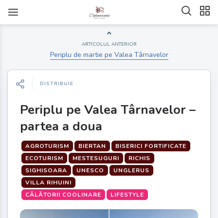
ARTICOLUL ANTERIOR
Periplu de martie pe Valea Târnavelor
DISTRIBUIE
Periplu pe Valea Târnavelor –
partea a doua
AGROTURISM
BIERTAN
BISERICI FORTIFICATE
ECOTURISM
MESTESUGURI
RICHIS
SIGHISOARA
UNESCO
UNGLERUS
VILLA RIHUINI
CĂLĂTORII COOLINARE
LIFESTYLE