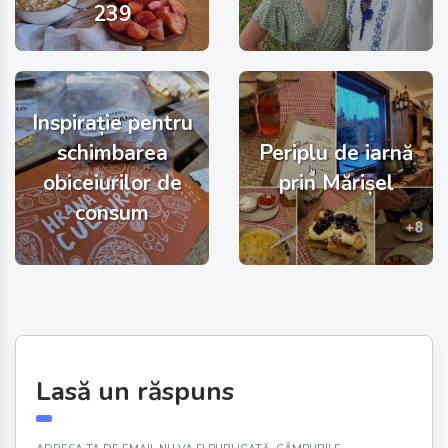
239
Inspirație pentru
schimbarea
Periplu de iarnă
obiceiurilor de
prin Mărișel
consum
Lasă un răspuns