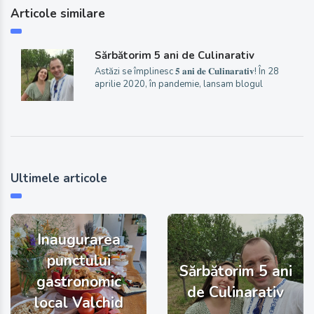
Articole similare
Sărbătorim 5 ani de Culinarativ
Astăzi se împlinesc 𝟓 𝐚𝐧𝐢 𝐝𝐞 𝐂𝐮𝐥𝐢𝐧𝐚𝐫𝐚𝐭𝐢𝐯! În 28
aprilie 2020, în pandemie, lansam blogul
Ultimele articole
Inaugurarea
punctului
Sărbătorim 5 ani
gastronomic
de Culinarativ
local Valchid