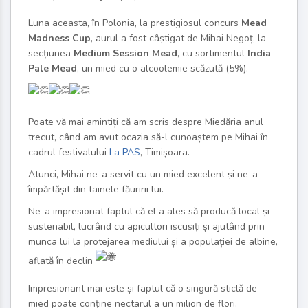
Luna aceasta, în Polonia, la prestigiosul concurs
Mead
Madness Cup
, aurul a fost câștigat de Mihai Negoț, la
secțiunea
Medium Session Mead
, cu sortimentul
India
Pale Mead
, un mied cu o alcoolemie scăzută (5%).
Poate vă mai amintiți că am scris despre Miedăria anul
trecut, când am avut ocazia să-l cunoaștem pe Mihai în
cadrul festivalului
La PAS
, Timișoara.
Atunci, Mihai ne-a servit cu un mied excelent și ne-a
împărtășit din tainele făuririi lui.
Ne-a impresionat faptul că el a ales să producă local și
sustenabil, lucrând cu apicultori iscusiți și ajutând prin
munca lui la protejarea mediului și a populației de albine,
aflată în declin
Impresionant mai este și faptul că o singură sticlă de
mied poate conține nectarul a un milion de flori.