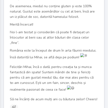
De asemenea, miedul nu conține gluten și este 100%
natural. Gustul este asemânător cu cel al berii, însă are
un iz plăcut de soc, datorită hameiului folosit.
Merită încercat!
Noi l-am testat și considerăm că poate fi detașat un
înlocuitor al berii sau al altor băuturi din clasa celor
„fine”.
România este la început de drum în arta făuririi miedului,
însă datorită lui Mihai, se află deja pe podium!
Felicitări Mihai, încă o dată, pentru creația ta și munca
fantastică din spate! Suntem mândri de tine și fericiți
pentru că am gustat miedul tău, dar mai ales pentru că
te-am cunoscut. Ești un om fain, sincer, deschis și
realmente pasionat de ceea ce face!
Să ne încânți de acum mulți ani cu băutura zeilor! Cheers!