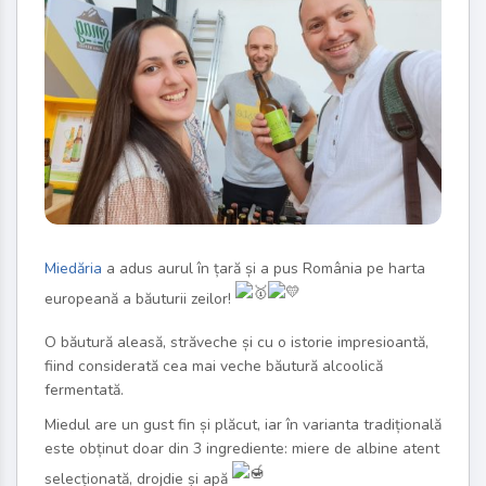
Miedăria
a adus aurul în țară și a pus România pe harta
europeană a băuturii zeilor!
O băutură aleasă, străveche și cu o istorie impresioantă,
fiind considerată cea mai veche băutură alcoolică
fermentată.
Miedul are un gust fin și plăcut, iar în varianta tradițională
este obținut doar din 3 ingrediente: miere de albine atent
selecționată, drojdie și apă