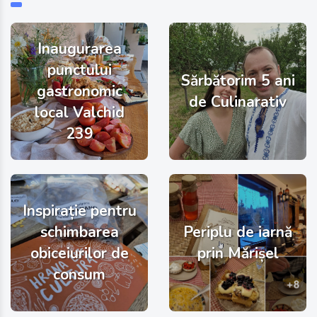
Inaugurarea
punctului
Sărbătorim 5 ani
gastronomic
de Culinarativ
local Valchid
239
Inspirație pentru
schimbarea
Periplu de iarnă
obiceiurilor de
prin Mărișel
consum