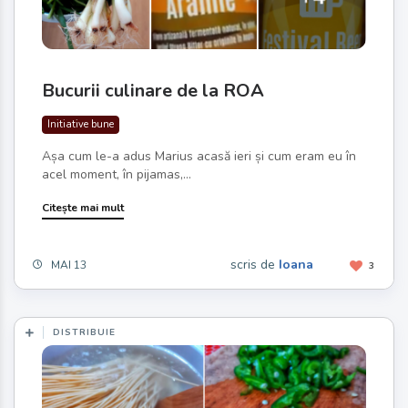
Bucurii culinare de la ROA
Initiative bune
Așa cum le-a adus Marius acasă ieri și cum eram eu în
acel moment, în pijamas,...
Citește mai mult
scris de
Ioana
MAI 13
3
DISTRIBUIE