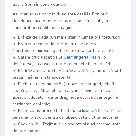
apare Sorin în zona voastră!
Azi, Marius s-a oprit în drum spre casă la Bonjour
Residence, acolo unde era oprit food truck-ul și a
cumpărat bunătățile din imagini:
🔸
Brânza de Țaga (un mare star în lumea brânzeturilor);
🔸
Brânza telemea de la
Atelierul de brânza
NarCheese
(mirosul, gustul și textura sunt de vis)
🧀;
🔸
Salam crud uscat de la
Carmangeria Pasini
(o
delicatesă, ca absolut toate produsele lui de altfel);
🔸
Păstrăv afumat de la
Păstrăvaria Sfăraș
(urmează să-l
testăm mâine, arată excelent);
🔸
Pachet cu legume
🥕
🥬
(frunze de mangold, țelină,
ceapă verde, pătrunjel, rucola și morcovi) de la
Ecorik
–
acest producător foarte drag nouă cultivă doar legume
certificate ecologic;
🔸
Pâine cu usturoi de la
Brutaria artizanală Grana
🍞
(eu
personal o ador, pentru că iubesc usturoiul la nebunie)
🔸
Cookies
🍪
– Prăjituri cu ciocolată și nuci caramelizate
de la
Acadeea
.