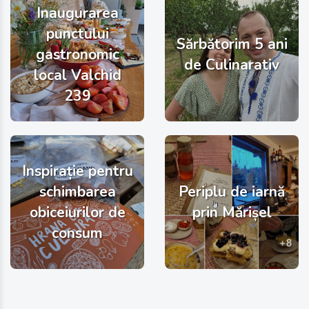
Inaugurarea
punctului
Sărbătorim 5 ani
gastronomic
de Culinarativ
local Valchid
239
Inspirație pentru
schimbarea
Periplu de iarnă
obiceiurilor de
prin Mărișel
consum