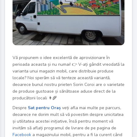
Vă propunem o idee excelentă de aprovizionare în
perioada aceasta și nu numai!
👉
V-ați gândit vreodată la
varianta unui magazin mobil, care distribuie produse
locale? Noi sperăm să vă tenteze această variantă,
deoarece bunul nostru prieten Sorin Coroi are o varietate
de produse gustoase și sănătoase aduse direct de la
producătorii locali
👩‍🌾
Despre
Sat pentru Oraș
veți afla mai multe pe parcurs,
deoarece ne dorim mult să vă povestim despre unicitatea
și utilitatea acestei
inițiative, însă pentru moment vă
invităm să aflați programul de livrare de pe pagina de
Facebook
a magazinului mobil, pentru a fi la curent când