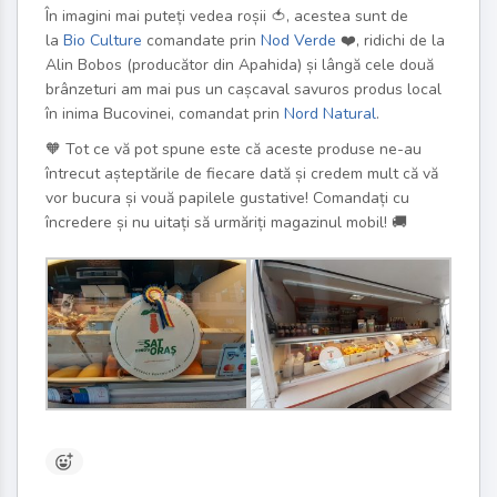
În imagini mai puteți vedea roșii
🍅
, acestea sunt de
la
Bio Culture
comandate prin
Nod Verde
❤️
, ridichi de la
Alin Bobos (producător din Apahida) și lângă cele două
brânzeturi am mai pus un cașcaval savuros produs local
în inima Bucovinei, comandat prin
Nord Natural
.
🧡
Tot ce vă pot spune este că aceste produse ne-au
întrecut așteptările de fiecare dată și credem mult că vă
vor bucura și vouă papilele gustative! Comandați cu
încredere și nu uitați să urmăriți magazinul mobil!
🚚