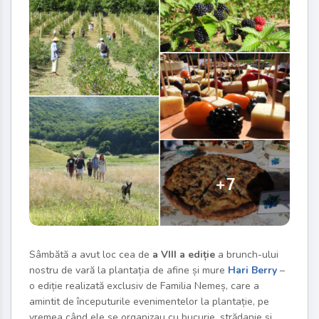
Sâmbătă a avut loc cea de
a VIII a ediție
a brunch-ului
nostru de vară la plantația de afine și mure
Hari Berry
–
o ediție realizată exclusiv de Familia Nemeș, care a
amintit de începuturile evenimentelor la plantație, pe
vremea când ele se organizau cu bucurie, strădanie și