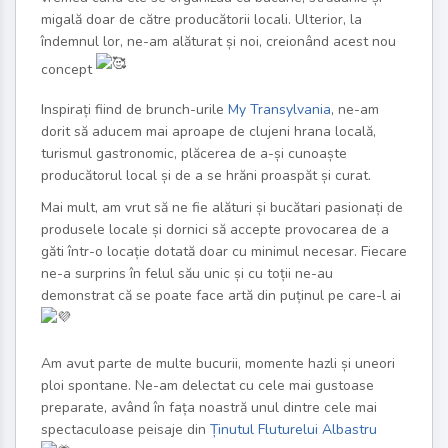
migală doar de către producătorii locali. Ulterior, la
îndemnul lor, ne-am alăturat și noi, creionând acest nou
concept
Inspirați fiind de brunch-urile
My Transylvania
, ne-am
dorit să aducem mai aproape de clujeni hrana locală,
turismul gastronomic, plăcerea de a-și cunoaște
producătorul local și de a se hrăni proaspăt și curat.
Mai mult, am vrut să ne fie alături și bucătari pasionați de
produsele locale și dornici să accepte provocarea de a
găti într-o locație dotată doar cu minimul necesar. Fiecare
ne-a surprins în felul său unic și cu toții ne-au
demonstrat că se poate face artă din puținul pe care-l ai
Am avut parte de multe bucurii, momente hazli și uneori
ploi spontane. Ne-am delectat cu cele mai gustoase
preparate, având în fața noastră unul dintre cele mai
spectaculoase peisaje din
Ținutul Fluturelui Albastru