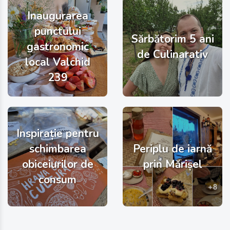
Inaugurarea
punctului
Sărbătorim 5 ani
gastronomic
de Culinarativ
local Valchid
239
Inspirație pentru
schimbarea
Periplu de iarnă
obiceiurilor de
prin Mărișel
consum