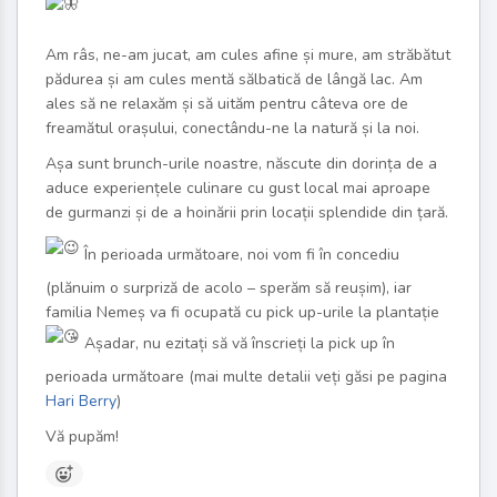
Am râs, ne-am jucat, am cules afine și mure, am străbătut
pădurea și am cules mentă sălbatică de lângă lac. Am
ales să ne relaxăm și să uităm pentru câteva ore de
freamătul orașului, conectându-ne la natură și la noi.
Așa sunt brunch-urile noastre, născute din dorința de a
aduce experiențele culinare cu gust local mai aproape
de gurmanzi și de a hoinării prin locații splendide din țară.
În perioada următoare, noi vom fi în concediu
(plănuim o surpriză de acolo – sperăm să reușim), iar
familia Nemeș va fi ocupată cu pick up-urile la plantație
Așadar, nu ezitați să vă înscrieți la pick up în
perioada următoare (mai multe detalii veți găsi pe pagina
Hari Berry
)
Vă pupăm!