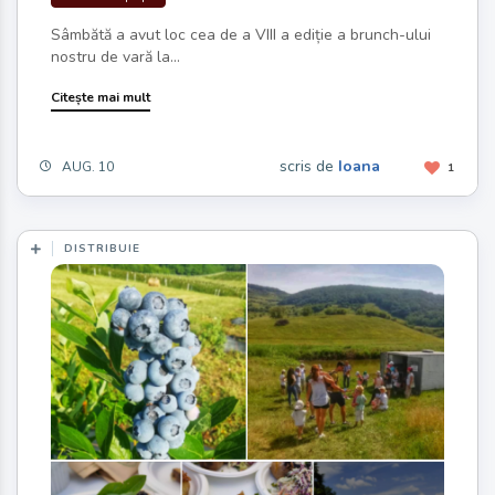
Sâmbătă a avut loc cea de a VIII a ediție a brunch-ului
nostru de vară la...
Citește mai mult
scris de
Ioana
AUG. 10
1
DISTRIBUIE