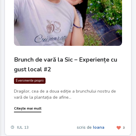
Brunch de vară la Sic – Experiențe cu
gust local #2
Evenimente proprii
Dragilor, cea de a doua ediție a brunchului nostru de
vară de la plantația de afine...
Citește mai mult
scris de
Ioana
IUL. 13
3