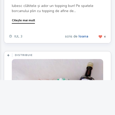
Iubesc clătitele și ador un topping bun! Pe spatele
borcanului plin cu topping de afine de...
Citește mai mult
scris de
Ioana
IUL. 3
4
DISTRIBUIE