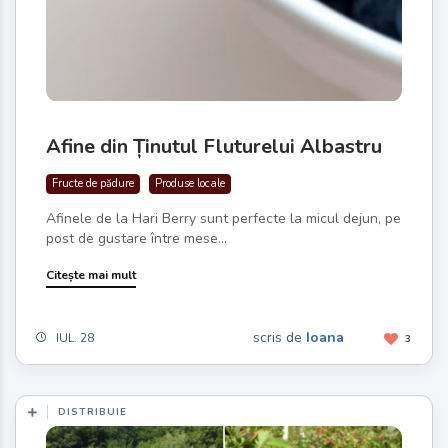
Afine din Ținutul Fluturelui Albastru
Fructe de pădure
Produse locale
Afinele de la Hari Berry sunt perfecte la micul dejun, pe
post de gustare între mese...
Citește mai mult
scris de
Ioana
IUL. 28
3
DISTRIBUIE