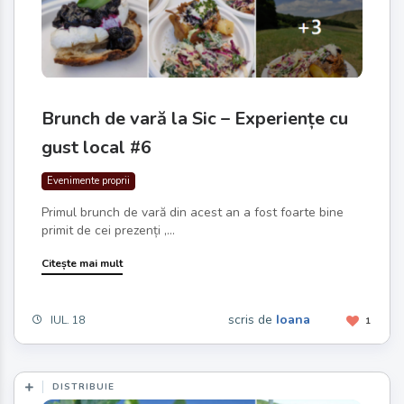
Brunch de vară la Sic – Experiențe cu
gust local #6
Evenimente proprii
Primul brunch de vară din acest an a fost foarte bine
primit de cei prezenți ,...
Citește mai mult
scris de
Ioana
IUL. 18
1
DISTRIBUIE