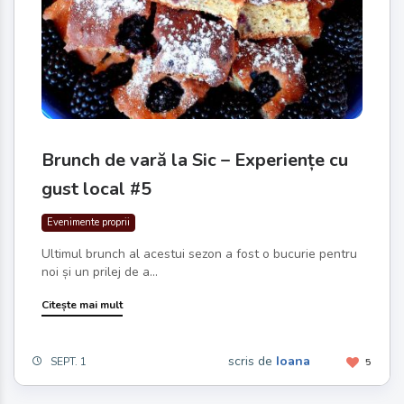
Brunch de vară la Sic – Experiențe cu
gust local #5
Evenimente proprii
Ultimul brunch al acestui sezon a fost o bucurie pentru
noi și un prilej de a...
Citește mai mult
scris de
Ioana
SEPT. 1
5