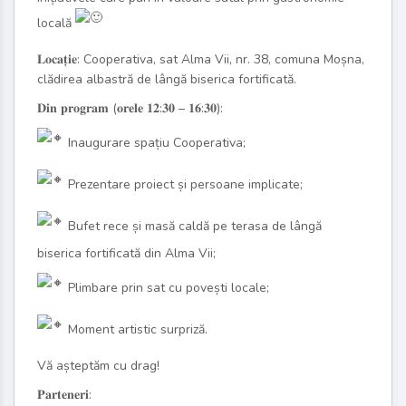
locală
𝐋𝐨𝐜𝐚𝐭̦𝐢𝐞: Cooperativa, sat Alma Vii, nr. 38, comuna Moșna,
clădirea albastră de lângă biserica fortificată.
𝐃𝐢𝐧 𝐩𝐫𝐨𝐠𝐫𝐚𝐦 (𝐨𝐫𝐞𝐥𝐞 𝟏𝟐:𝟑𝟎 – 𝟏𝟔:𝟑𝟎):
Inaugurare spațiu Cooperativa;
Prezentare proiect și persoane implicate;
Bufet rece și masă caldă pe terasa de lângă
biserica fortificată din Alma Vii;
Plimbare prin sat cu povești locale;
Moment artistic surpriză.
Vă așteptăm cu drag!
𝐏𝐚𝐫𝐭𝐞𝐧𝐞𝐫𝐢: