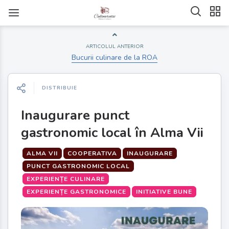
ARTICOLUL ANTERIOR
Bucurii culinare de la ROA
DISTRIBUIE
Inaugurare punct
gastronomic local în Alma Vii
ALMA VII
COOPERATIVA
INAUGURARE
PUNCT GASTRONOMIC LOCAL
EXPERIENȚE CULINARE
EXPERIENȚE GASTRONOMICE
INITIATIVE BUNE