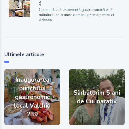
:)
Cea mai bună experiență gastronomică e să
mănânci acolo unde oamenii gătesc pentru ei
Adesea,
Ultimele articole
Inaugurarea
punctului
Sărbătorim 5 ani
gastronomic
de Culinarativ
local Valchid
239