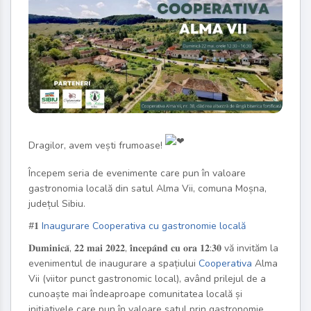
Dragilor, avem vești frumoase!
Începem seria de evenimente care pun în valoare
gastronomia locală din satul Alma Vii, comuna Moșna,
județul Sibiu.
#𝟏
Inaugurare Cooperativa cu gastronomie locală
𝐃𝐮𝐦𝐢𝐧𝐢𝐜𝐚̆, 𝟐𝟐 𝐦𝐚𝐢 𝟐𝟎𝟐𝟐, 𝐢̂𝐧𝐜𝐞𝐩𝐚̂𝐧𝐝 𝐜𝐮 𝐨𝐫𝐚 𝟏𝟐:𝟑𝟎 vă invităm la
evenimentul de inaugurare a spațiului
Cooperativa
Alma
Vii (viitor punct gastronomic local), având prilejul de a
cunoaște mai îndeaproape comunitatea locală și
inițiativele care pun în valoare satul prin gastronomie