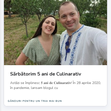
Sărbătorim 5 ani de Culinarativ
Astăzi se împlinesc 𝟓 𝐚𝐧𝐢 𝐝𝐞 𝐂𝐮𝐥𝐢𝐧𝐚𝐫𝐚𝐭𝐢𝐯! În 28 aprilie 2020,
în pandemie, lansam blogul cu
GÂNDURI PENTRU UN TRAI MAI BUN